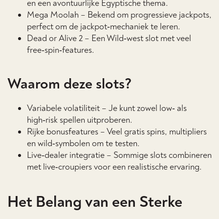
en een avontuurlijke Egyptische thema.
Mega Moolah – Bekend om progressieve jackpots,
perfect om de jackpot‑mechaniek te leren.
Dead or Alive 2 – Een Wild‑west slot met veel
free‑spin‑features.
Waarom deze slots?
Variabele volatiliteit – Je kunt zowel low‑ als
high‑risk spellen uitproberen.
Rijke bonusfeatures – Veel gratis spins, multipliers
en wild‑symbolen om te testen.
Live‑dealer integratie – Sommige slots combineren
met live‑croupiers voor een realistische ervaring.
Het Belang van een Sterke