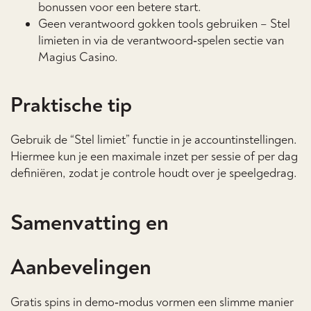
bonussen voor een betere start.
Geen verantwoord gokken tools gebruiken – Stel
limieten in via de verantwoord‑spelen sectie van
Magius Casino.
Praktische tip
Gebruik de “Stel limiet” functie in je accountinstellingen.
Hiermee kun je een maximale inzet per sessie of per dag
definiëren, zodat je controle houdt over je speelgedrag.
Samenvatting en
Aanbevelingen
Gratis spins in demo‑modus vormen een slimme manier