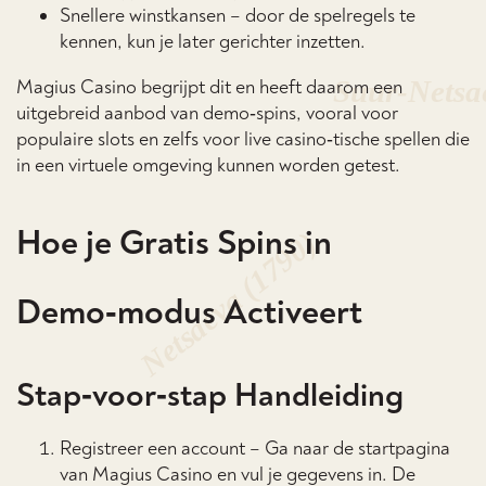
Snellere winstkansen – door de spelregels te
kennen, kun je later gerichter inzetten.
Magius Casino begrijpt dit en heeft daarom een
uitgebreid aanbod van demo‑spins, vooral voor
populaire slots en zelfs voor live casino‑tische spellen die
in een virtuele omgeving kunnen worden getest.
Hoe je Gratis Spins in
Demo‑modus Activeert
Stap‑voor‑stap Handleiding
Registreer een account – Ga naar de startpagina
van Magius Casino en vul je gegevens in. De