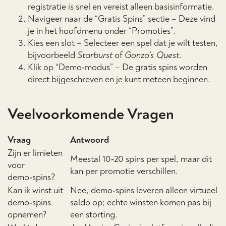
registratie is snel en vereist alleen basisinformatie.
Navigeer naar de “Gratis Spins” sectie – Deze vind
je in het hoofdmenu onder “Promoties”.
Kies een slot – Selecteer een spel dat je wilt testen,
bijvoorbeeld
Starburst
of
Gonzo’s Quest
.
Klik op “Demo‑modus” – De gratis spins worden
direct bijgeschreven en je kunt meteen beginnen.
Veelvoorkomende Vragen
Vraag
Antwoord
Zijn er limieten
Meestal 10‑20 spins per spel, maar dit
voor
kan per promotie verschillen.
demo‑spins?
Kan ik winst uit
Nee, demo‑spins leveren alleen virtueel
demo‑spins
saldo op; echte winsten komen pas bij
opnemen?
een storting.