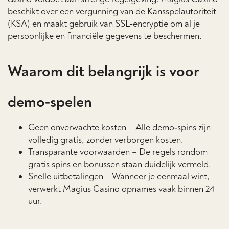
beschikt over een vergunning van de Kansspelautoriteit
(KSA) en maakt gebruik van SSL‑encryptie om al je
persoonlijke en financiële gegevens te beschermen.
Waarom dit belangrijk is voor
demo‑spelen
Geen onverwachte kosten – Alle demo‑spins zijn
volledig gratis, zonder verborgen kosten.
Transparante voorwaarden – De regels rondom
gratis spins en bonussen staan duidelijk vermeld.
Snelle uitbetalingen – Wanneer je eenmaal wint,
verwerkt Magius Casino opnames vaak binnen 24
uur.