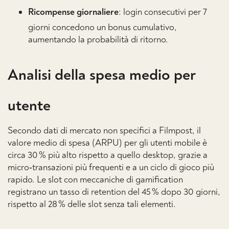
Ricompense giornaliere
: login consecutivi per 7
giorni concedono un bonus cumulativo,
aumentando la probabilità di ritorno.
Analisi della spesa medio per
utente
Secondo dati di mercato non specifici a Filmpost, il
valore medio di spesa (ARPU) per gli utenti mobile è
circa 30 % più alto rispetto a quello desktop, grazie a
micro‑transazioni più frequenti e a un ciclo di gioco più
rapido. Le slot con meccaniche di gamification
registrano un tasso di retention del 45 % dopo 30 giorni,
rispetto al 28 % delle slot senza tali elementi.