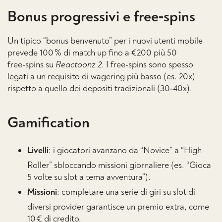
Bonus progressivi e free‑spins
Un tipico “bonus benvenuto” per i nuovi utenti mobile
prevede 100 % di match up fino a €200 più 50
free‑spins su
Reactoonz 2
. I free‑spins sono spesso
legati a un requisito di wagering più basso (es. 20x)
rispetto a quello dei depositi tradizionali (30‑40x).
Gamification
Livelli
: i giocatori avanzano da “Novice” a “High
Roller” sbloccando missioni giornaliere (es. “Gioca
5 volte su slot a tema avventura”).
Missioni
: completare una serie di giri su slot di
diversi provider garantisce un premio extra, come
10 € di credito.