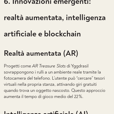
6. Innovazioni emergenti:
realtà aumentata, intelligenza
artificiale e blockchain
Realtà aumentata (AR)
Progetti come
AR Treasure Slots
di Yggdrasil
sovrappongono i rulli a un ambiente reale tramite la
fotocamera del telefono. L’utente può “cercare” tesori
virtuali nella propria stanza, attivando giri gratuiti
quando trova un oggetto nascosto. Questo approccio
aumenta il tempo di gioco medio del 22 %.