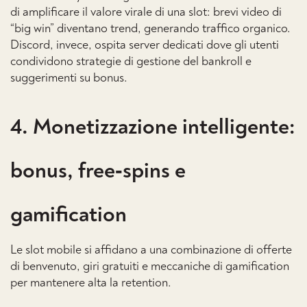
di amplificare il valore virale di una slot: brevi video di
“big win” diventano trend, generando traffico organico.
Discord, invece, ospita server dedicati dove gli utenti
condividono strategie di gestione del bankroll e
suggerimenti su bonus.
4. Monetizzazione intelligente:
bonus, free‑spins e
gamification
Le slot mobile si affidano a una combinazione di offerte
di benvenuto, giri gratuiti e meccaniche di gamification
per mantenere alta la retention.