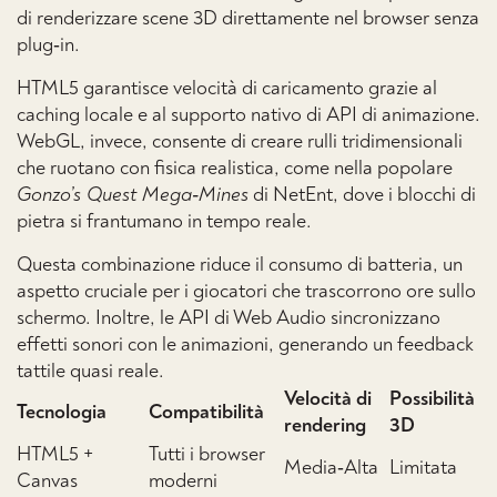
di renderizzare scene 3D direttamente nel browser senza
plug‑in.
HTML5 garantisce velocità di caricamento grazie al
caching locale e al supporto nativo di API di animazione.
WebGL, invece, consente di creare rulli tridimensionali
che ruotano con fisica realistica, come nella popolare
Gonzo’s Quest Mega‑Mines
di NetEnt, dove i blocchi di
pietra si frantumano in tempo reale.
Questa combinazione riduce il consumo di batteria, un
aspetto cruciale per i giocatori che trascorrono ore sullo
schermo. Inoltre, le API di Web Audio sincronizzano
effetti sonori con le animazioni, generando un feedback
tattile quasi reale.
Velocità di
Possibilità
Tecnologia
Compatibilità
rendering
3D
HTML5 +
Tutti i browser
Media‑Alta
Limitata
Canvas
moderni