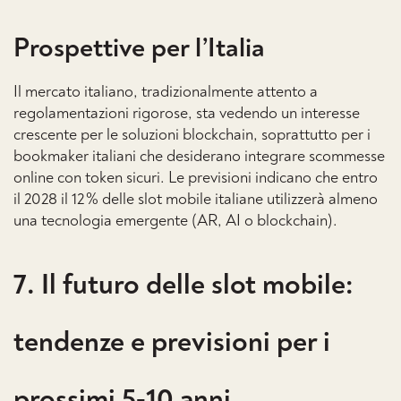
Prospettive per l’Italia
Il mercato italiano, tradizionalmente attento a
regolamentazioni rigorose, sta vedendo un interesse
crescente per le soluzioni blockchain, soprattutto per i
bookmaker italiani che desiderano integrare scommesse
online con token sicuri. Le previsioni indicano che entro
il 2028 il 12 % delle slot mobile italiane utilizzerà almeno
una tecnologia emergente (AR, AI o blockchain).
7. Il futuro delle slot mobile:
tendenze e previsioni per i
prossimi 5‑10 anni