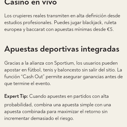
Casino en vivo
Los crupieres reales transmiten en alta definición desde
estudios profesionales. Puedes jugar blackjack, ruleta
europea y baccarat con apuestas mínimas desde €5.
Apuestas deportivas integradas
Gracias a la alianza con Sportium, los usuarios pueden
apostar en fútbol, tenis y baloncesto sin salir del sitio. La
función “Cash Out” permite asegurar ganancias antes de
que termine el evento.
Expert Tip:
Cuando apuestes en partidos con alta
probabilidad, combina una apuesta simple con una
apuesta combinada para maximizar el retorno sin
incrementar demasiado el riesgo.