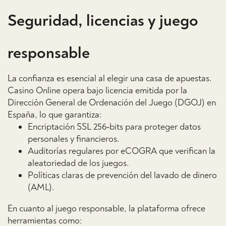
Seguridad, licencias y juego
responsable
La confianza es esencial al elegir una casa de apuestas.
Casino Online opera bajo licencia emitida por la
Dirección General de Ordenación del Juego (DGOJ) en
España, lo que garantiza:
Encriptación SSL 256‑bits para proteger datos
personales y financieros.
Auditorías regulares por eCOGRA que verifican la
aleatoriedad de los juegos.
Políticas claras de prevención del lavado de dinero
(AML).
En cuanto al juego responsable, la plataforma ofrece
herramientas como: