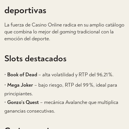
deportivas
La fuerza de Casino Online radica en su amplio catálogo
que combina lo mejor del
gaming
tradicional con la
emoción del deporte.
Slots destacados
•
Book of Dead
– alta volatilidad y RTP del 96,21 %.
•
Mega Joker
– bajo riesgo, RTP del 99 %, ideal para
principiantes.
•
Gonzo’s Quest
– mecánica Avalanche que multiplica
ganancias consecutivas.