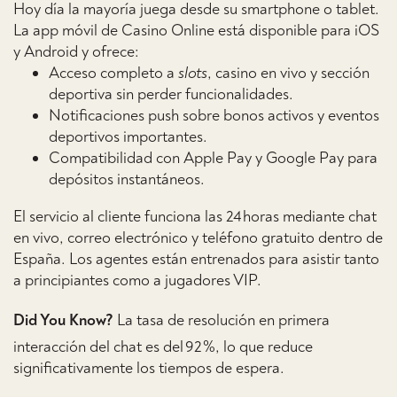
Hoy día la mayoría juega desde su smartphone o tablet.
La app móvil de Casino Online está disponible para iOS
y Android y ofrece:
Acceso completo a
slots
, casino en vivo y sección
deportiva sin perder funcionalidades.
Notificaciones push sobre bonos activos y eventos
deportivos importantes.
Compatibilidad con Apple Pay y Google Pay para
depósitos instantáneos.
El servicio al cliente funciona las 24 horas mediante chat
en vivo, correo electrónico y teléfono gratuito dentro de
España. Los agentes están entrenados para asistir tanto
a principiantes como a jugadores VIP.
Did You Know?
La tasa de resolución en primera
interacción del chat es del 92 %, lo que reduce
significativamente los tiempos de espera.