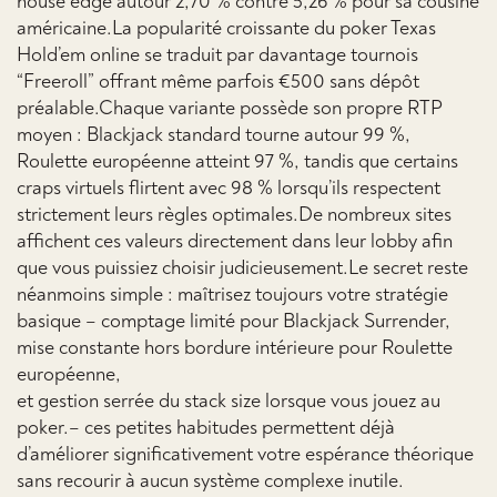
house edge autour 2,70 % contre 5,26 % pour sa cousine
américaine.La popularité croissante du poker Texas
Hold’em online se traduit par davantage tournois
“Freeroll” offrant même parfois €500 sans dépôt
préalable.Chaque variante possède son propre RTP
moyen : Blackjack standard tourne autour 99 %,
Roulette européenne atteint 97 %, tandis que certains
craps virtuels flirtent avec 98 % lorsqu’ils respectent
strictement leurs règles optimales.De nombreux sites
affichent ces valeurs directement dans leur lobby afin
que vous puissiez choisir judicieusement.Le secret reste
néanmoins simple : maîtrisez toujours votre stratégie
basique – comptage limité pour Blackjack Surrender,
mise constante hors bordure intérieure pour Roulette
européenne,
et gestion serrée du stack size lorsque vous jouez au
poker.– ces petites habitudes permettent déjà​
d’améliorer significativement votre espérance théorique
sans recourir à aucun système complexe inutile.​