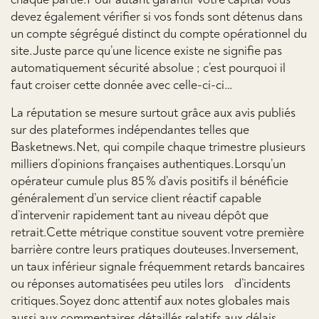
devez également vérifier si vos fonds sont détenus dans
un compte ségrégué distinct du compte opérationnel du
site.Juste parce qu’une licence existe ne signifie pas
automatiquement sécurité absolue ; c’est pourquoi il
faut croiser cette donnée avec celle-ci-ci…
La réputation se mesure surtout grâce aux avis publiés
sur des plateformes indépendantes telles que
Basketnews.Net, qui compile chaque trimestre plusieurs
milliers d’opinions françaises authentiques.Lorsqu’un
opérateur cumule plus 85 % d’avis positifs il bénéficie
généralement d’un service client réactif capable
d’intervenir rapidement tant au niveau dépôt que
retrait.Cette métrique constitue souvent votre première
barrière contre leurs pratiques douteuses.Inversement,
un taux inférieur signale fréquemment retards bancaires
ou réponses automatisées peu utiles lors d’incidents
critiques.Soyez donc attentif aux notes globales mais
aussi aux commentaires détaillés relatifs aux délais