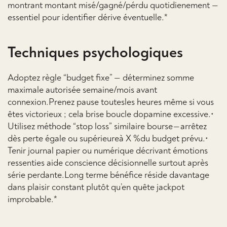
montrant montant misé/gagné/pérdu quotidienement —
essentiel pour identifier dérive éventuelle.*
Techniques psychologiques
Adoptez règle “budget fixe” — déterminez somme
maximale autorisée semaine/mois avant
connexion.Prenez pause toutesles heures même si vous
êtes victorieux ; cela brise boucle dopamine excessive.•
Utilisez méthode “stop loss” similaire bourse — arrêtez
dès perte égale ou supérieureà X %du budget prévu.•
Tenir journal papier ou numérique décrivant émotions
ressenties aide conscience décisionnelle surtout après
série perdante.Long terme bénéfice réside davantage
dans plaisir constant plutôt qu’en quête jackpot
improbable.*