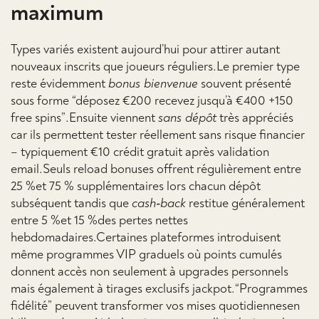
maximum
Types variés existent aujourd’hui pour attirer autant
nouveaux inscrits que joueurs réguliers.Le premier type
reste évidemment
bonus bienvenue
souvent présenté
sous forme “déposez €200 recevez jusqu’à €400 +150
free spins”.Ensuite viennent
sans dépôt
très appréciés
car ils permettent tester réellement sans risque financier
– typiquement €10 crédit gratuit après validation
email.Seuls reload bonuses offrent régulièrement entre
25 %et 75 % supplémentaires lors chacun dépôt
subséquent tandis que
cash‑back
restitue généralement
entre 5 %et 15 %des pertes nettes
hebdomadaires.Certaines plateformes introduisent
même programmes VIP graduels où points cumulés
donnent accès non seulement à upgrades personnels
mais également à tirages exclusifs jackpot.“Programmes
fidélité” peuvent transformer vos mises quotidiennes​en