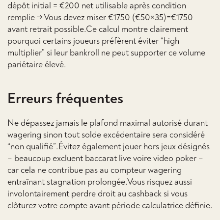
dépôt initial = €200 net utilisable après condition
remplie → Vous devez miser €1750 (€50×35)=€1750
avant retrait possible.Ce calcul montre clairement
pourquoi certains joueurs préfèrent éviter “high
multiplier” si leur bankroll ne peut supporter ce volume
pariétaire élevé.​
Erreurs fréquentes
Ne dépassez jamais le plafond maximal autorisé durant
wagering sinon tout solde excédentaire sera considéré
“non qualifié”.Évitez également jouer hors jeux désignés
– beaucoup excluent baccarat live voire video poker –
car cela ne contribue pas au compteur wagering
entraînant stagnation prolongée.Vous risquez aussi
involontairement perdre droit au cashback si vous
clôturez votre compte avant période calculatrice définie.​