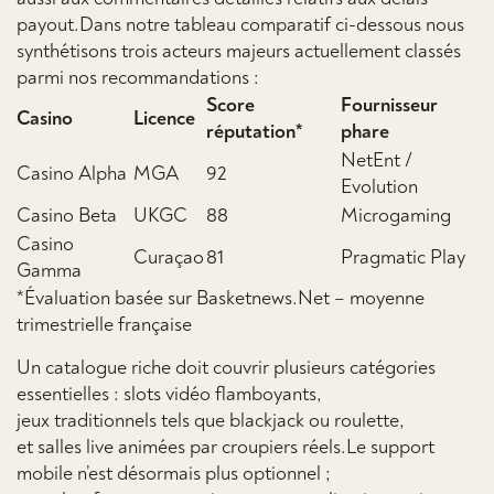
payout.Dans notre tableau comparatif ci-dessous nous
synthétisons trois acteurs majeurs actuellement classés
parmi nos recommandations :
Score
Fournisseur
Casino
Licence
réputation*
phare
NetEnt /
Casino Alpha
MGA
92
Evolution
Casino Beta
UKGC
88
Microgaming
Casino
Curaçao
81
Pragmatic Play
Gamma
*Évaluation basée sur Basketnews.Net – moyenne
trimestrielle française
Un catalogue riche doit couvrir plusieurs catégories
essentielles : slots vidéo flamboyants,
jeux traditionnels tels que blackjack ou roulette,
et salles live animées par croupiers réels.Le support
mobile n’est désormais plus optionnel ;