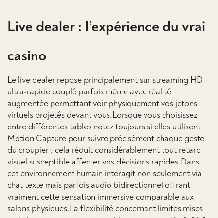
Live dealer : l’expérience du vrai
casino
Le live dealer repose principalement sur streaming HD
ultra‑rapide couplé parfois même avec réalité
augmentée permettant voir physiquement vos jetons
virtuels projetés devant vous.Lorsque vous choisissez
entre différentes tables notez toujours si elles utilisent
Motion Capture pour suivre précisément chaque geste
du croupier ; cela réduit considérablement tout retard
visuel susceptible affecter vos décisions rapides.Dans
cet environnement humain interagit non seulement via
chat texte mais parfois audio bidirectionnel offrant
vraiment cette sensation immersive comparable aux
salons physiques.La flexibilité concernant limites mises