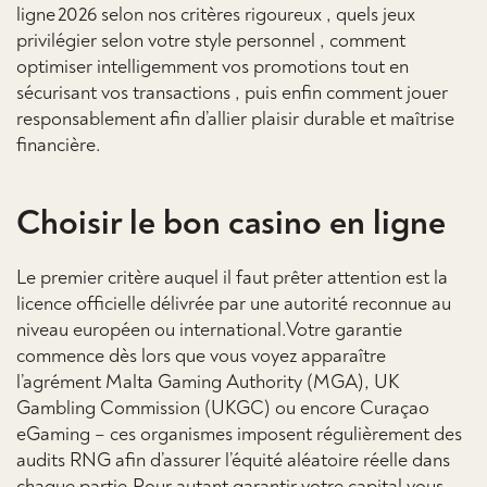
ligne 2026 selon nos critères rigoureux , quels jeux
privilégier selon votre style personnel , comment
optimiser intelligemment vos promotions tout en
sécurisant vos transactions , puis enfin comment jouer
responsablement afin d’allier plaisir durable et maîtrise
financière.
Choisir le bon casino en ligne
Le premier critère auquel il faut prêter attention est la
licence officielle délivrée par une autorité reconnue au
niveau européen ou international.Votre garantie
commence dès lors que vous voyez apparaître
l’agrément Malta Gaming Authority (MGA), UK
Gambling Commission (UKGC) ou encore Curaçao
eGaming – ces organismes imposent régulièrement des
audits RNG afin d’assurer l’équité aléatoire réelle dans
chaque partie.Pour autant garantir votre capital vous