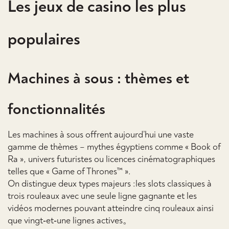
Les jeux de casino les plus
populaires
Machines à sous : thèmes et
fonctionnalités
Les machines à sous offrent aujourd’hui une vaste
gamme de thèmes – mythes égyptiens comme « Book of
Ra », univers futuristes ou licences cinématographiques
telles que « Game of Thrones™ ».
On distingue deux types majeurs :les slots classiques à
trois rouleaux avec une seule ligne gagnante et les
vidéos modernes pouvant atteindre cinq rouleaux ainsi
que vingt‑et‑une lignes actives。