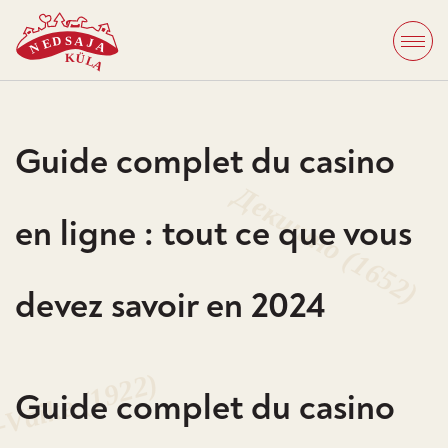
S
A
D
J
E
A
N
Ü
K
L
A
Guide complet du casino
en ligne : tout ce que vous
devez savoir en 2024
Guide complet du casino