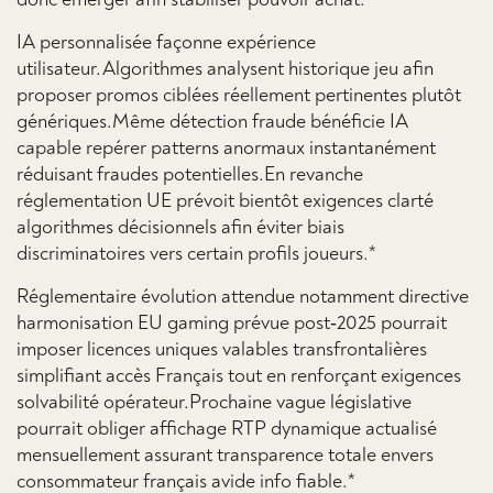
IA personnalisée façonne expérience
utilisateur.Algorithmes analysent historique jeu afin
proposer promos ciblées réellement pertinentes plutôt
génériques.Même détection fraude bénéficie IA
capable repérer patterns anormaux instantanément
réduisant fraudes potentielles.En revanche
réglementation UE prévoit bientôt exigences clarté
algorithmes décisionnels afin éviter biais
discriminatoires vers certain profils joueurs.*
Réglementaire évolution attendue notamment directive
harmonisation EU gaming prévue post‑2025 pourrait
imposer licences uniques valables transfrontalières
simplifiant accès Français tout en renforçant exigences
solvabilité opérateur.Prochaine vague législative
pourrait obliger affichage RTP dynamique actualisé
mensuellement assurant transparence totale envers
consommateur français avide info fiable.*